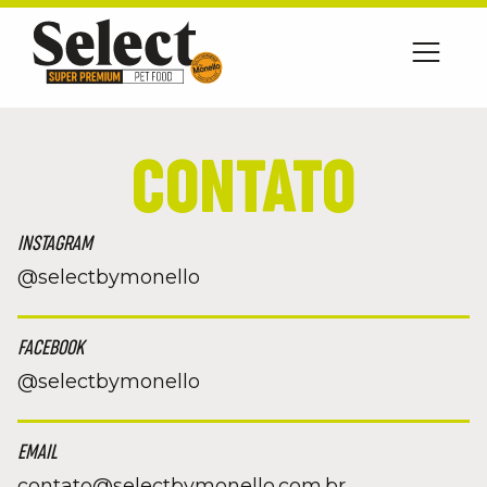
CONTATO
INSTAGRAM
@selectbymonello
FACEBOOK
@selectbymonello
EMAIL
contato@selectbymonello.com.br